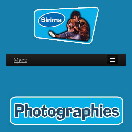
Menu
Biographie
Discographie
Interviews
Hommage
Photographies
Remerciements